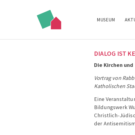
MUSEUM
AKT
Zum Hauptinhalt springen
DIALOG IST K
Die Kirchen und
Vortrag von Rabb
Katholischen Sta
Eine Veranstalt
Bildungswerk Wu
Christlich-Jüdi
der Antisemitis