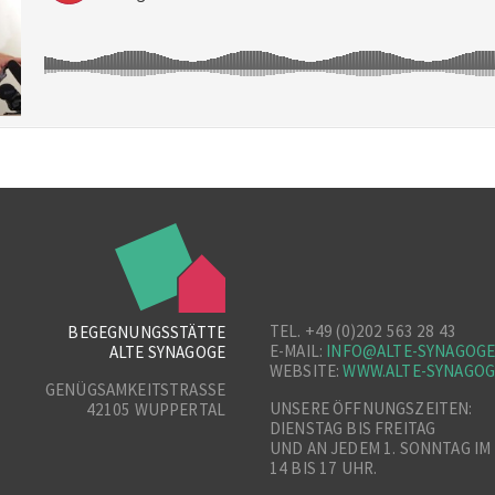
TEL. +49 (0)202 563 28 43
BEGEGNUNGSSTÄTTE
E-MAIL:
INFO@ALTE-SYNAGOGE
ALTE SYNAGOGE
WEBSITE:
WWW.ALTE-SYNAGOG
GENÜGSAMKEITSTRASSE
UNSERE ÖFFNUNGSZEITEN:
42105 WUPPERTAL
DIENSTAG BIS FREITAG
UND AN JEDEM 1. SONNTAG I
14 BIS 17 UHR.