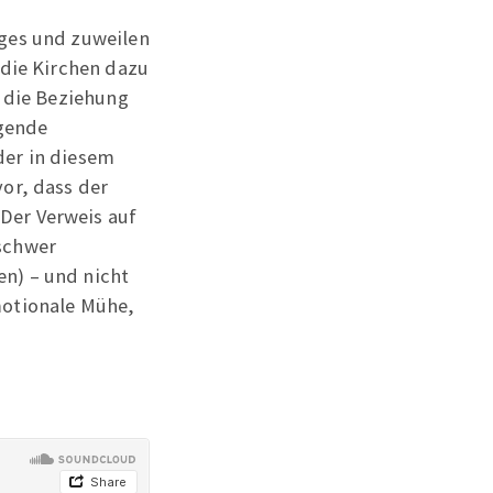
iges und zuweilen
 die Kirchen dazu
r die Beziehung
gende
der in diesem
or, dass der
Der Verweis auf
 schwer
n) – und nicht
motionale Mühe,