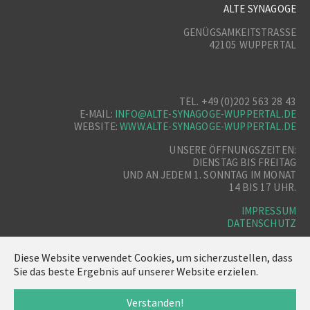
ALTE SYNAGOGE
GENÜGSAMKEITSTRASSE
42105 WUPPERTAL
TEL. +49 (0)202 563 28 43
E-MAIL:
INFO@ALTE-SYNAGOGE-WUPPERTAL.DE
WEBSITE:
WWW.ALTE-SYNAGOGE-WUPPERTAL.DE
UNSERE ÖFFNUNGSZEITEN:
DIENSTAG BIS FREITAG
UND AN JEDEM 1. SONNTAG IM MONAT
14 BIS 17 UHR.
IMPRESSUM
DATENSCHUTZ
Diese Website verwendet Cookies, um sicherzustellen, dass
Sie das beste Ergebnis auf unserer Website erzielen.
Verstanden!