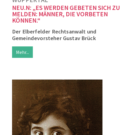
NEU.N: „ES WERDEN GEBETEN SICH ZU
MELDEN: MÄNNER, DIE VORBETEN
KÖNNEN.“
Der Elberfelder Rechtsanwalt und
Gemeindevorsteher Gustav Brück
Mehr...